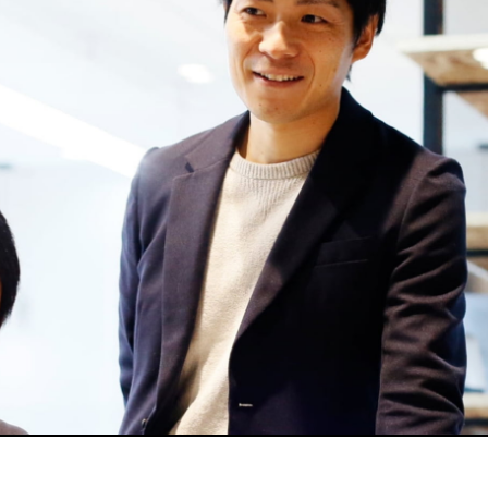
OB AND WORK / 技術系
JOB AND WORK / 事務系
技術系職種
事務系職種
部門紹介
部門紹介
社員紹介
社員紹介
プロジェクトストーリー
キャリアアップストーリー
グループ会社採用情報