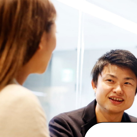
ABOUT Chuden
J
3分で知る中部電力
中部電力のこれまでとこれから
私の働き方
中部電力の取り組み
データで見る新入社員
インターンシップサイト