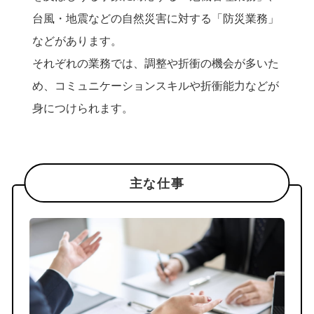
JOB AND WORK / 事務系
台風・地震などの自然災害に対する「防災業務」
などがあります。
事務系職種
それぞれの業務では、調整や折衝の機会が多いた
め、コミュニケーションスキルや折衝能力などが
部門紹介
身につけられます。
社員紹介
キャリアアップストーリー
主な仕事
RECRUITMENT
募集要項
よくある質問