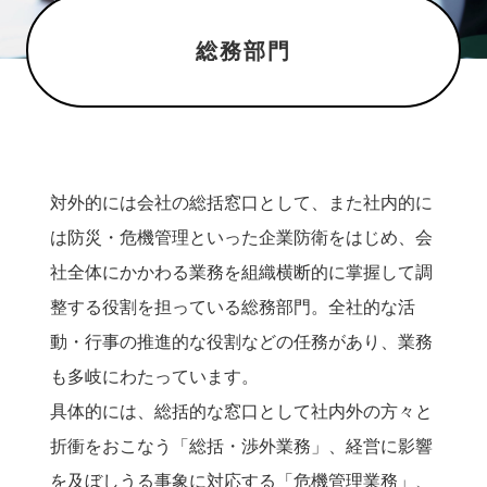
私の働き方
総務部門
中部電力の取り組み
データで見る新入社員
対外的には会社の総括窓口として、また社内的に
JOB AND WORK / 技術系
は防災・危機管理といった企業防衛をはじめ、会
社全体にかかわる業務を組織横断的に掌握して調
技術系職種
整する役割を担っている総務部門。全社的な活
部門紹介
動・行事の推進的な役割などの任務があり、業務
も多岐にわたっています。
社員紹介
具体的には、総括的な窓口として社内外の方々と
折衝をおこなう「総括・渉外業務」、経営に影響
プロジェクトストーリー
を及ぼしうる事象に対応する「危機管理業務」、